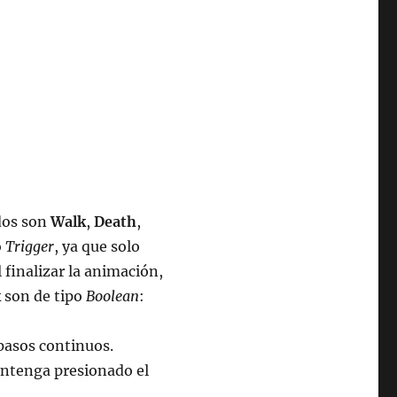
dos son
Walk
,
Death
,
o
Trigger
, ya que solo
al finalizar la animación,
k
son de tipo
Boolean
:
pasos continuos.
antenga presionado el