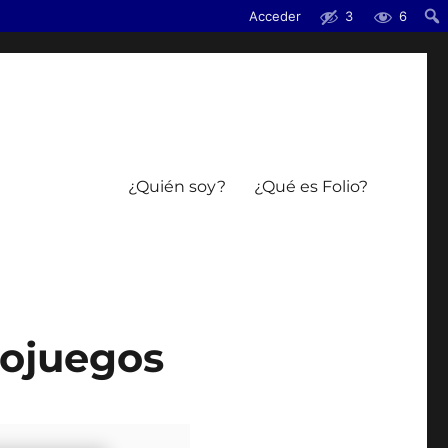
Acceder
3
6
¿Quién soy?
¿Qué es Folio?
eojuegos