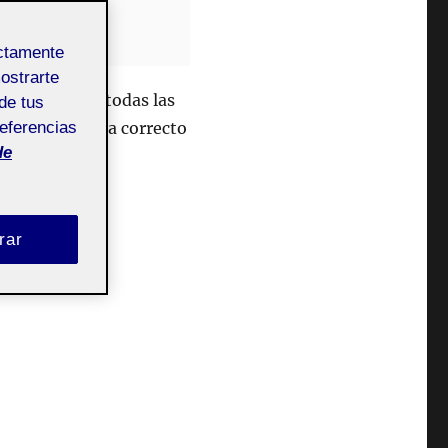
ectamente
mostrarte
se exportaron todas las
de tus
referencias
ue el rig fuera correcto
de
rar