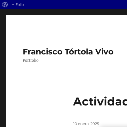
Acerca
+ Folio
de
WordPress
Francisco Tórtola Vivo
Portfolio
Activida
Publicado
10 enero, 2025