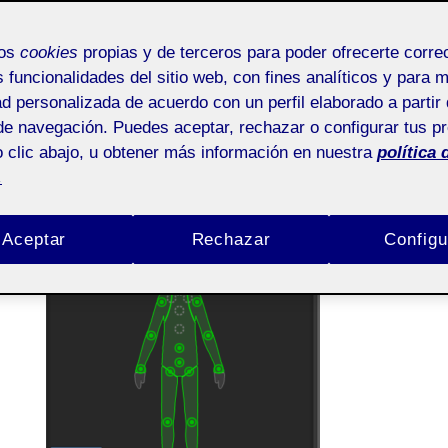
Mèdia per a Videojocs - Aula 1 |
Pública
Media para Videojuegos - Aula 1
d
mos
cookies
propias y de terceros para poder ofrecerte corr
s funcionalidades del sitio web, con fines analíticos y para 
En primer lugar, para llevar a cabo esta actividad, 
ad personalizada de acuerdo con un perfil elaborado a partir 
de navegación. Puedes aceptar, rechazar o configurar tus p
animaciones de ambos robots a Unity, verificando q
gos
 clic abajo, u obtener más información en nuestra
política 
en cada una de ellas.
.
Aceptar
Rechazar
Configu