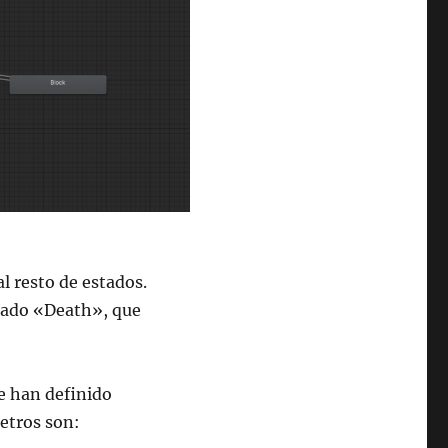
al resto de estados.
stado «Death», que
se han definido
etros son: